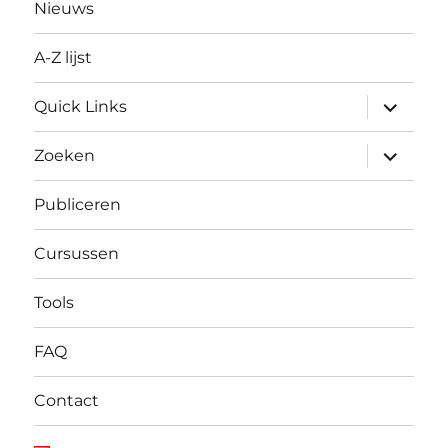
Nieuws
A-Z lijst
submen
Quick Links
uitvouw
submen
Zoeken
uitvouw
Publiceren
Cursussen
Tools
FAQ
Contact