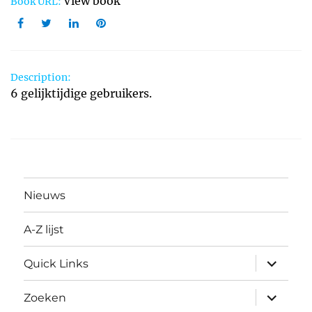
View book
Book URL:
Description:
6 gelijktijdige gebruikers.
Nieuws
A-Z lijst
submen
Quick Links
uitvouw
submen
Zoeken
uitvouw