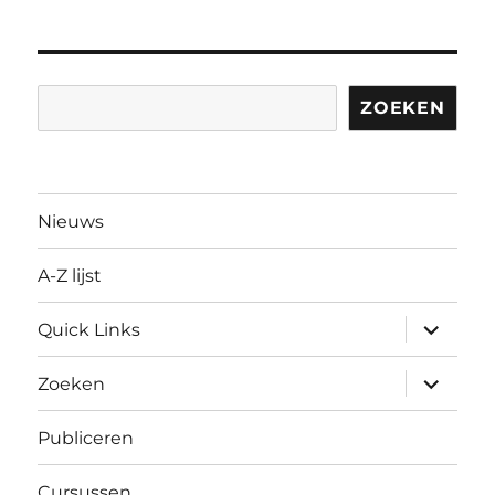
Zoeken
ZOEKEN
Nieuws
A-Z lijst
submen
Quick Links
uitvouw
submen
Zoeken
uitvouw
Publiceren
Cursussen