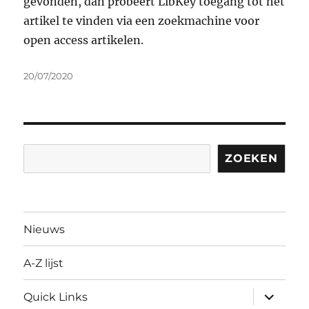
gevonden, dan probeert LibKey toegang tot het
artikel te vinden via een zoekmachine voor
open access artikelen.
Geplaatst
20/07/2020
op
Zoeken
ZOEKEN
Nieuws
A-Z lijst
submen
Quick Links
uitvouw