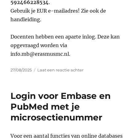
592466228534
.
Gebruik je EUR e-mailadres! Zie ook de
handleiding.
Docenten hebben een aparte inlog. Deze kan
opgevraagd worden via
info.mb@erasmusmc.nl.
Geplaatst
op
27/08/2025
Laat een reactie achter
op
Nieuwe
activatiecode
Complete
Login voor Embase en
Anatomy
PubMed met je
microsectienummer
Voor een aantal functies van online databases